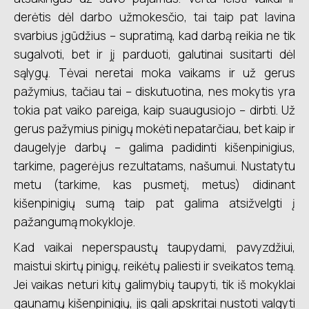
derėtis dėl darbo užmokesčio, tai taip pat lavina
svarbius įgūdžius – supratimą, kad darbą reikia ne tik
sugalvoti, bet ir jį parduoti, galutinai susitarti dėl
sąlygų. Tėvai neretai moka vaikams ir už gerus
pažymius, tačiau tai – diskutuotina, nes mokytis yra
tokia pat vaiko pareiga, kaip suaugusiojo – dirbti. Už
gerus pažymius pinigų mokėti nepatarčiau, bet kaip ir
daugelyje darbų – galima padidinti kišenpinigius,
tarkime, pagerėjus rezultatams, našumui. Nustatytu
metu (tarkime, kas pusmetį, metus) didinant
kišenpinigių sumą taip pat galima atsižvelgti į
pažangumą mokykloje.
Kad vaikai neperspaustų taupydami, pavyzdžiui,
maistui skirtų pinigų, reikėtų paliesti ir sveikatos temą.
Jei vaikas neturi kitų galimybių taupyti, tik iš mokyklai
gaunamų kišenpinigių, jis gali apskritai nustoti valgyti