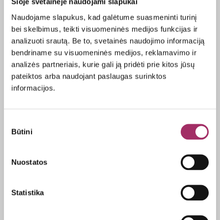
Šioje svetainėje naudojami slapukai
taupyklę, o po 10 apsipirkimų leisti išsirinkti ir nusipirkti
Naudojame slapukus, kad galėtume suasmeninti turinį
didesnį daiktą.
bei skelbimus, teikti visuomeninės medijos funkcijas ir
analizuoti srautą. Be to, svetainės naudojimo informaciją
5 – 7 m.
amžiaus vaikams galima pradėti duoti
bendriname su visuomeninės medijos, reklamavimo ir
fiksuotus kišenpinigius, supažindinti su mokėjimo
analizės partneriais, kurie gali ją pridėti prie kitos jūsų
kortelėmis, suteikti galimybę papildomai užsidirbti,
pateiktos arba naudojant paslaugas surinktos
parodyti šeimos biudžetą, kelti taupymo tikslus,
informacijos.
mokyti atsakomybės už pinigus.
Su 9–10 m. amžiaus
vaikais jau galima kalbėtis apie
Sutikimo
infliaciją, pinigų nuvertėjimą, įtraukti į biudžeto
Būtini
pasirinkimas
formavimą, apsipirkinėjimą, vaikas jau turi turėti savo
taupymo planą. Tokiu metu naudinga aiškinti, kaip
Nuostatos
galima įdarbinti ir „dauginti“ pinigus, po truputį mokyti
kaip veikia palūkanos.
Statistika
Nuo 14 m.
vaikas jau gali mokytis apie investavimą,
suvokti skolos padarinius, drabužius ir kitas