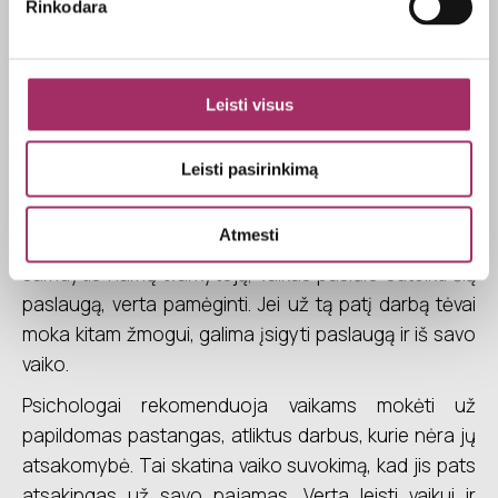
Rinkodara
būtinąsias prekes pirkti iš savo pinigų, pradėti taupyti
studijoms, susirasti darbą.
Nereikėtų mokėti už pažymius
Leisti visus
Pagrindinė mūsų užduotis yra paruošti vaikus
savarankiškam gyvenimui, tam kas jų laukia išėjus už
Leisti pasirinkimą
namų durų. Todėl už pasiklotą lovą ir sutvarkytus
žaislus apdovanoti pinigais nereikėtų. Namų ruoša
Atmesti
nėra būdas užsidirbti, bet jeigu šeima nusprendžia
samdytis namų tvarkytoją, vaikas pasiūlo suteikti šią
paslaugą, verta pamėginti. Jei už tą patį darbą tėvai
moka kitam žmogui, galima įsigyti paslaugą ir iš savo
vaiko.
Psichologai rekomenduoja vaikams mokėti už
papildomas pastangas, atliktus darbus, kurie nėra jų
atsakomybė. Tai skatina vaiko suvokimą, kad jis pats
atsakingas už savo pajamas. Verta leisti vaikui ir