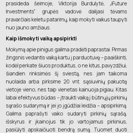
prasideda šeimoje, Viktorija Burdulytė, „iFuture
Investments“ grupės vadovė dalijasi tėvams
pravarčiais keletu patarimų, kaip mokyti vaikus taupyti
nuo jauno amžiaus.
Kaip išmokyti vaiką apsipirkti
Mokymą apie pinigus galima pradėti paprastai. Pirmas
žingsnis vedantis vaiką kartu į parduotuvę – paaiškinti,
kodėl perkate šiuos produktus, o ne kitus, pavyzdžiui,
šiandien rinksimės šį sviestą, nes jam taikoma
nuolaida arba pirksime 20 vnt. sąsiuvinių pakuotę
vietoje vieno, nes taip vienetas kainuoja pigiau. Kitas
labai efektyvus būdas – įtraukti vaiką į būtinųjų pirkinių
sąrašo sudarymą ir jei jo įgūdžiai leidžia – apsipirkimą.
Galima paprašyti vaiko sudaryti pirkinių sąrašą,
išskyrus ir įkainojus tik jo vartojamus pirkinius,
pasiūlyti apskaičiuoti bendrą sumą. Tuomet duoti