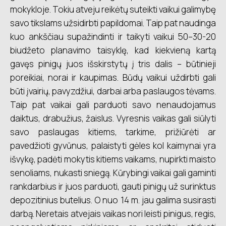
mokykloje. Tokiu atveju reikėtų suteikti vaikui galimybę
savo tikslams užsidirbti papildomai. Taip pat naudinga
kuo ankščiau supažindinti ir taikyti vaikui 50–30-20
biudžeto planavimo taisyklę, kad kiekvieną kartą
gavęs pinigų juos išskirstytų į tris dalis – būtinieji
poreikiai, norai ir kaupimas. Būdų vaikui uždirbti gali
būti įvairių, pavyzdžiui, darbai arba paslaugos tėvams.
Taip pat vaikai gali parduoti savo nenaudojamus
daiktus, drabužius, žaislus. Vyresnis vaikas gali siūlyti
savo paslaugas kitiems, tarkime, prižiūrėti ar
pavedžioti gyvūnus, palaistyti gėles kol kaimynai yra
išvykę, padėti mokytis kitiems vaikams, nupirkti maisto
senoliams, nukasti sniegą. Kūrybingi vaikai gali gaminti
rankdarbius ir juos parduoti, gauti pinigų už surinktus
depozitinius butelius. O nuo 14 m. jau galima susirasti
darbą. Neretais atvejais vaikas nori leisti pinigus, regis,