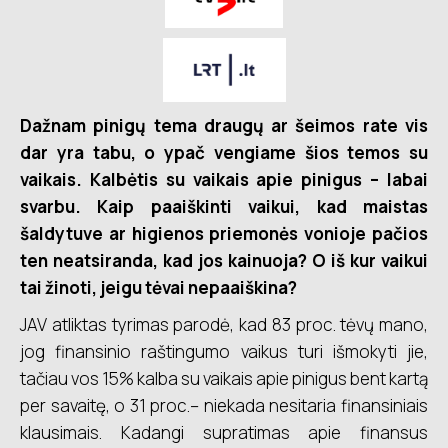
Dažnam pinigų tema draugų ar šeimos rate vis
dar yra tabu, o ypač vengiame šios temos su
vaikais. Kalbėtis su vaikais apie pinigus – labai
svarbu. Kaip paaiškinti vaikui, kad maistas
šaldytuve ar higienos priemonės vonioje pačios
ten neatsiranda, kad jos kainuoja? O iš kur vaikui
tai žinoti, jeigu tėvai nepaaiškina?
JAV atliktas tyrimas parodė, kad 83 proc. tėvų mano,
jog finansinio raštingumo vaikus turi išmokyti jie,
tačiau vos 15% kalba su vaikais apie pinigus bent kartą
per savaitę, o 31 proc.– niekada nesitaria finansiniais
klausimais. Kadangi supratimas apie finansus