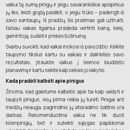
vaikui tą sumą pinigų ir jeigu savarankiškai apsipirkus
jų liks, leisti grąžą pasilikti, o jeigu trūks – padengti iš
savo santaupų. Iš pradžių šis pratimas gali užtrukti,
tačiau vaikas ilgainiui pradeda vertinti kainą, kiekį,
gamintoją, sudėti ir prekės būtinumą.
Svarbu suvokti, kad vaikai mokosi iš pavyzdžio. Kelkite
taupymo tikslus kartu su vaikais ir dalinkitės savo
rezultatais, įtraukite vaikus į šeimos biudžėto
planavimą ir kartu sekite kaip sekasi jo laikytis.
Kada pradėti kalbėti apie pinigus
Žinoma, kad galėtume kalbėtis apie tai kaip valdyti ir
taupyti pinigus, visų pirma reikia jų turėti. Pinigai ant
medžių neauga, pagrindinis jų atsiradimo šaltinis yra
darbas. Rekomenduotina vaikui ne tik duoti
kišenpinigių, bet ir suteikti sąlygas papildomai