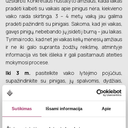
užsidirbti. Konkretaus nustatyto amžiaus, kada laikas
pradėti kalbėti su vaikais apie pinigus nėra, kiekvieno
vaiko raida skirtinga. 3 – 4 metų vaiką jau galima
pradėti pažindinti su pinigais. Sakoma, kad jei vaikas,
gavęs pinigų, nebebando jų įsidėti į burną – jau laikas.
Tyrimai rodo, kad net jei vaikas kelių mėnesių amžiaus
ir ne iki galo supranta žodžių reikšmę, atmintyje
informacija vis tiek išlieka ir gali pasitarnauti ateities
mokymosi procese.
Iki 3 m.
pasitelkite vaiko lytėjimo pojūčius,
supažindinkite su pinigas, jų spalvomis, dydžiais,
struktūra. Kai vaikas moka suskaičiuoti iki dešimt
galima mokyti skaičiuoti pinigus, pavyzdžiui, žaidžiant
parduotuvę. Taip pat – sukurti pirmąją taupyklę, o kad
Sutikimas
Išsami informacija
Apie
ji labiau džiugintų, galima leisti išsirinkti ar pasidaryti
pačiam. Tokiame amžiuje puiki praktika – duoti,
pavyzdžiui, du eurus. Vieną leisti išleisti, kitą įsidėti į