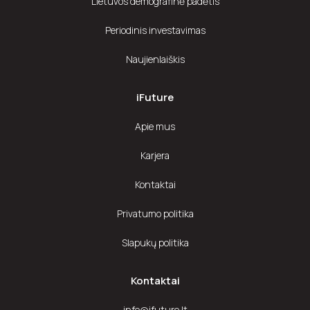
Lietuvos demografinė padėtis
Periodinis investavimas
Naujienlaiškis
iFuture
Apie mus
Karjera
Kontaktai
Privatumo politika
Slapukų politika
Kontaktai
info@ifuture.lt