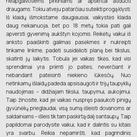
neapgalvotiems pirkiniams ar apskritai atiduoti
draugams. Tokiu atveju patarčiau suteikti progą klysti.
Iš klaidų išmokstame daugiausiai, vaikystės klaida
daug nekainuoja, bet po 18 metų tokia pati gali
apversti gyvenimą aukštyn kojomis. Reikėtų vaikui iš
anksto paaiškinti galimas pasėkmes ir nukreipti
tinkame linkme, padėti susidėlioti planą bei tikslus,
skatinti jų laikytis. Tobula jei vaikas tikės, kad visi
sprendimai yra priimti jo paties, neverčiant ir
nebandant pateisinti niekieno lūkesčių. Nuo
netinkamų išlaidų padeda apsisaugoti ir trijų taupyklių
naudojimas – didžiajam tikslui, taupymui, aukojimui.
Taip žinosite, kad jei vaikas nuspręs paaukoti pinigų
gyvūnėlių prieglaudai, visą sumą išleisti dovanoms ar
saldainiams – išleis tik tam paskirtą dalį santaupų. Taip
papildomai parodysite vaikui, kad ir dalintis su kitais
yra svarbu. Reikia nepamiršti, kad pagrindinis