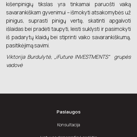
kišenpinigių tikslas yra tinkamai paruošti vaiką
savarankiškam gyvenimui – išmokyti atsakomybės už
pinigus, suprasti pinigų vertę, skatinti apgalvoti
išlaidas bei pradėti taupyti, leisti suklysti ir pasimokyti
iš padarytų klaidų bei stiprinti vaiko savarankiškumą,
pasitikėjimą savimi.
Viktorija Burdulytė, „iFuture INVESTMENTS“ grupės
vadovė
Paslaugos
Konsultacija