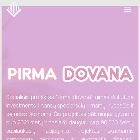
Socialinis projektas “Pirma dovana”, gimęs iš iFuture
Investments finansų specialisčių – mamų, rūpesčio ir
dėmesio šeimoms. Šis projektas sėkmingai gyvuoja
nuo 2021 metų ir pasiekė daugiau kaip 90 000 šeimų
susilaukusių naujagimio. Projektas, skatinantis
sąmoningą motinystę ir auginantis finansinį