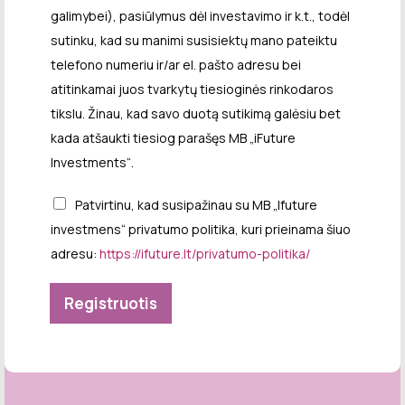
l
galimybei), pasiūlymus dėl investavimo ir k.t., todėl
sutinku, kad su manimi susisiektų mano pateiktu
telefono numeriu ir/ar el. pašto adresu bei
atitinkamai juos tvarkytų tiesioginės rinkodaros
tikslu. Žinau, kad savo duotą sutikimą galėsiu bet
kada atšaukti tiesiog parašęs MB „iFuture
Investments“.
Patvirtinu, kad susipažinau su MB „Ifuture
investmens“ privatumo politika, kuri prieinama šiuo
adresu:
https://ifuture.lt/privatumo-politika/
Registruotis