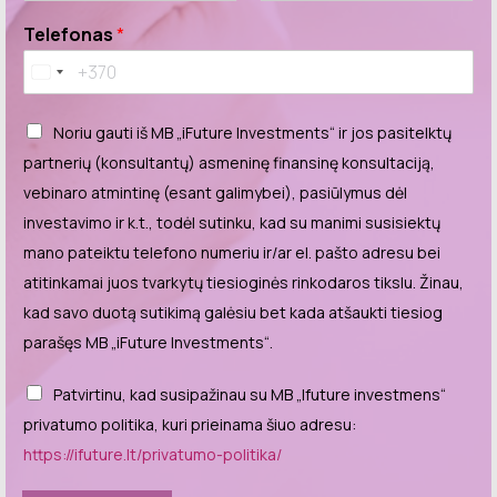
E
C
m
o
Telefonas
*
a
n
i
f
l
i
r
m
Noriu gauti iš MB „iFuture Investments“ ir jos pasitelktų
E
m
partnerių (konsultantų) asmeninę finansinę konsultaciją,
a
i
vebinaro atmintinę (esant galimybei), pasiūlymus dėl
l
investavimo ir k.t., todėl sutinku, kad su manimi susisiektų
mano pateiktu telefono numeriu ir/ar el. pašto adresu bei
atitinkamai juos tvarkytų tiesioginės rinkodaros tikslu. Žinau,
kad savo duotą sutikimą galėsiu bet kada atšaukti tiesiog
parašęs MB „iFuture Investments“.
Patvirtinu, kad susipažinau su MB „Ifuture investmens“
privatumo politika, kuri prieinama šiuo adresu:
https://ifuture.lt/privatumo-politika/