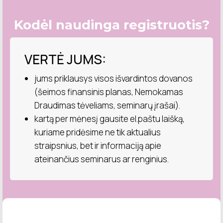
Kodėl naudinga registruotis?
VERTĖ JUMS:
jums priklausys visos išvardintos dovanos
(šeimos finansinis planas, Nemokamas
Draudimas tėveliams, seminarų įrašai).
kartą per mėnesį gausite el.paštu laišką,
kuriame pridėsime ne tik aktualius
straipsnius, bet ir informaciją apie
ateinančius seminarus ar renginius.