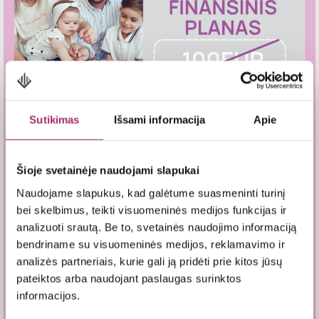
Sutikimas
Išsami informacija
Apie
Šioje svetainėje naudojami slapukai
Jums priklauso Nemokamas
Naudojame slapukus, kad galėtume suasmeninti turinį
Draudimas Tėveliams
bei skelbimus, teikti visuomeninės medijos funkcijas ir
analizuoti srautą. Be to, svetainės naudojimo informaciją
bendriname su visuomeninės medijos, reklamavimo ir
analizės partneriais, kurie gali ją pridėti prie kitos jūsų
pateiktos arba naudojant paslaugas surinktos
informacijos.