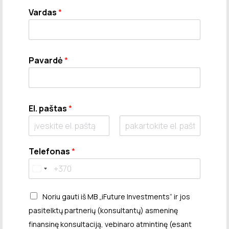
Vardas
*
Pavardė
*
El. paštas
*
E
C
m
o
Telefonas
*
a
n
i
f
l
i
r
m
Noriu gauti iš MB „iFuture Investments“ ir jos
E
m
pasitelktų partnerių (konsultantų) asmeninę
a
i
finansinę konsultaciją, vebinaro atmintinę (esant