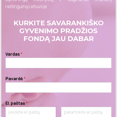
raštingumą Lietuvoje.
KURKITE SAVARANKIŠKO
GYVENIMO PRADŽIOS
FONDĄ JAU DABAR
Vardas
*
Pavardė
*
El. paštas
*